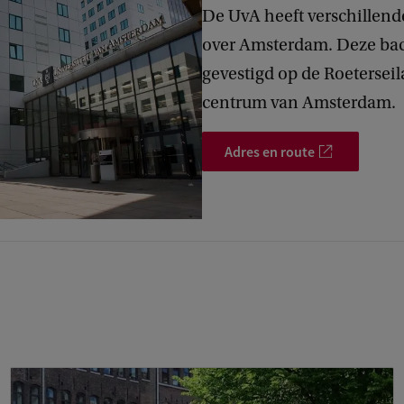
De UvA heeft verschillen
over Amsterdam. Deze bac
gevestigd op de Roetersei
centrum van Amsterdam.
Adres en route