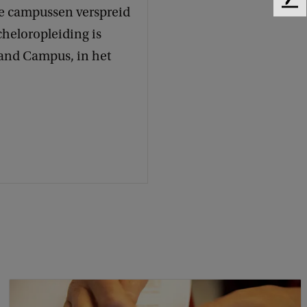
F
de campussen verspreid
e
heloropleiding is
e
d
land Campus, in het
b
a
c
k